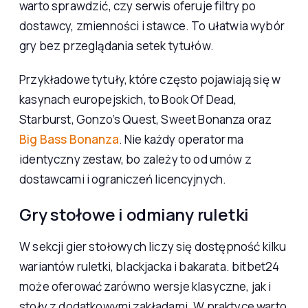
warto sprawdzić, czy serwis oferuje filtry po
dostawcy, zmienności i stawce. To ułatwia wybór
gry bez przeglądania setek tytułów.
Przykładowe tytuły, które często pojawiają się w
kasynach europejskich, to Book Of Dead,
Starburst, Gonzo’s Quest, Sweet Bonanza oraz
Big Bass Bonanza
. Nie każdy operator ma
identyczny zestaw, bo zależy to od umów z
dostawcami i ograniczeń licencyjnych.
Gry stołowe i odmiany ruletki
W sekcji gier stołowych liczy się dostępność kilku
wariantów ruletki, blackjacka i bakarata. bitbet24
może oferować zarówno wersje klasyczne, jak i
stoły z dodatkowymi zakładami. W praktyce warto