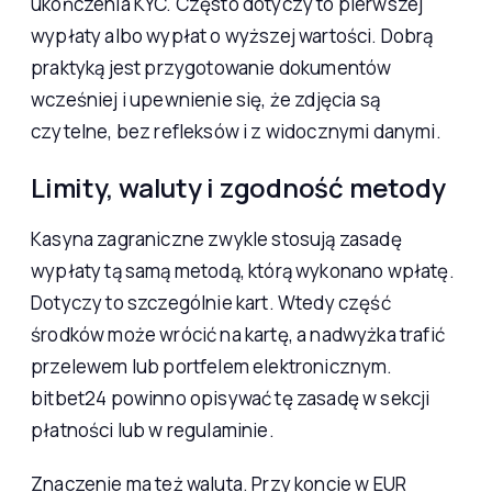
ukończenia KYC. Często dotyczy to pierwszej
wypłaty albo wypłat o wyższej wartości. Dobrą
praktyką jest przygotowanie dokumentów
wcześniej i upewnienie się, że zdjęcia są
czytelne, bez refleksów i z widocznymi danymi.
Limity, waluty i zgodność metody
Kasyna zagraniczne zwykle stosują zasadę
wypłaty tą samą metodą, którą wykonano wpłatę.
Dotyczy to szczególnie kart. Wtedy część
środków może wrócić na kartę, a nadwyżka trafić
przelewem lub portfelem elektronicznym.
bitbet24 powinno opisywać tę zasadę w sekcji
płatności lub w regulaminie.
Znaczenie ma też waluta. Przy koncie w EUR