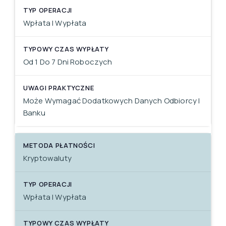
Wpłata I Wypłata
Od 1 Do 7 Dni Roboczych
Może Wymagać Dodatkowych Danych Odbiorcy I
Banku
Kryptowaluty
Wpłata I Wypłata