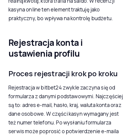
realną kwotę, która trafia na saldo. W recenzji
kasyna online ten element traktuję jako
praktyczny, bo wpływa na kontrolę budżetu.
Rejestracja konta i
ustawienia profilu
Proces rejestracji krok po kroku
Rejestracja w bitbet24 zwykle zaczyna się od
formularza z danymi podstawowymi. Najczęściej
są to: adres e-mail, hasło, kraj, waluta konta oraz
dane osobowe. W części kasyn wymagany jest
też numer telefonu. Po wysłaniu formularza
serwis może poprosić o potwierdzenie e-maila