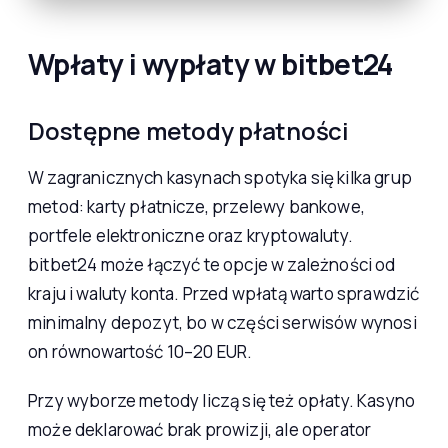
Wpłaty i wypłaty w bitbet24
Dostępne metody płatności
W zagranicznych kasynach spotyka się kilka grup
metod: karty płatnicze, przelewy bankowe,
portfele elektroniczne oraz kryptowaluty.
bitbet24 może łączyć te opcje w zależności od
kraju i waluty konta. Przed wpłatą warto sprawdzić
minimalny depozyt, bo w części serwisów wynosi
on równowartość 10–20 EUR.
Przy wyborze metody liczą się też opłaty. Kasyno
może deklarować brak prowizji, ale operator