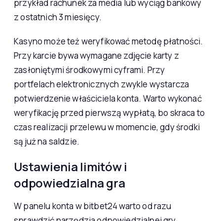
przykład rachunek za media lub wyciąg bankowy
z ostatnich 3 miesięcy.
Kasyno może też weryfikować metodę płatności.
Przy karcie bywa wymagane zdjęcie karty z
zasłoniętymi środkowymi cyframi. Przy
portfelach elektronicznych zwykle wystarcza
potwierdzenie właściciela konta. Warto wykonać
weryfikację przed pierwszą wypłatą, bo skraca to
czas realizacji przelewu w momencie, gdy środki
są już na saldzie.
Ustawienia limitów i
odpowiedzialna gra
W panelu konta w bitbet24 warto od razu
sprawdzić narzędzia odpowiedzialnej gry.