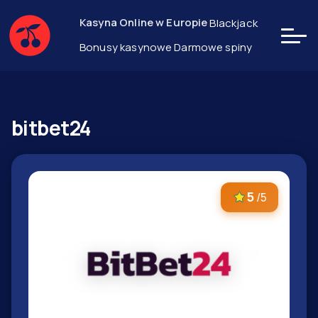
Kasyna Online w Europie
Blackjack
Bonusy kasynowe
Darmowe spiny
bitbet24
5
/5