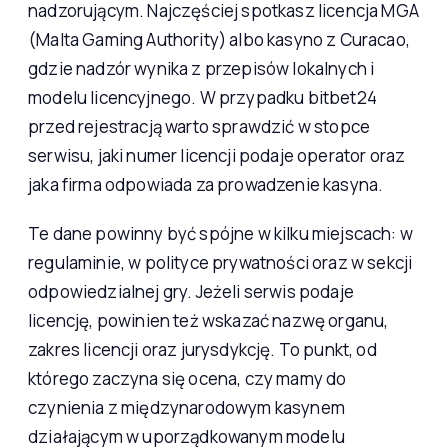
nadzorującym. Najczęściej spotkasz licencja MGA
(Malta Gaming Authority) albo kasyno z Curacao,
gdzie nadzór wynika z przepisów lokalnych i
modelu licencyjnego. W przypadku bitbet24
przed rejestracją warto sprawdzić w stopce
serwisu, jaki numer licencji podaje operator oraz
jaka firma odpowiada za prowadzenie kasyna.
Te dane powinny być spójne w kilku miejscach: w
regulaminie, w polityce prywatności oraz w sekcji
odpowiedzialnej gry. Jeżeli serwis podaje
licencję, powinien też wskazać nazwę organu,
zakres licencji oraz jurysdykcję. To punkt, od
którego zaczyna się ocena, czy mamy do
czynienia z międzynarodowym kasynem
działającym w uporządkowanym modelu