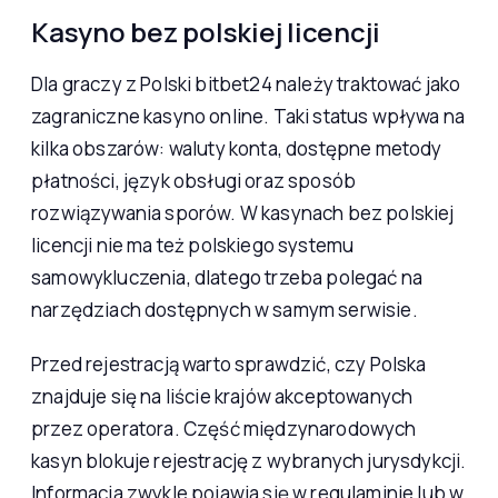
Kasyno bez polskiej licencji
Dla graczy z Polski bitbet24 należy traktować jako
zagraniczne kasyno online. Taki status wpływa na
kilka obszarów: waluty konta, dostępne metody
płatności, język obsługi oraz sposób
rozwiązywania sporów. W kasynach bez polskiej
licencji nie ma też polskiego systemu
samowykluczenia, dlatego trzeba polegać na
narzędziach dostępnych w samym serwisie.
Przed rejestracją warto sprawdzić, czy Polska
znajduje się na liście krajów akceptowanych
przez operatora. Część międzynarodowych
kasyn blokuje rejestrację z wybranych jurysdykcji.
Informacja zwykle pojawia się w regulaminie lub w