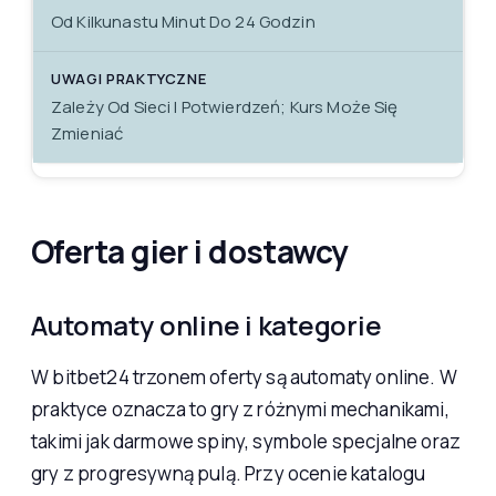
Od Kilkunastu Minut Do 24 Godzin
Zależy Od Sieci I Potwierdzeń; Kurs Może Się
Zmieniać
Oferta gier i dostawcy
Automaty online i kategorie
W bitbet24 trzonem oferty są automaty online. W
praktyce oznacza to gry z różnymi mechanikami,
takimi jak darmowe spiny, symbole specjalne oraz
gry z progresywną pulą. Przy ocenie katalogu