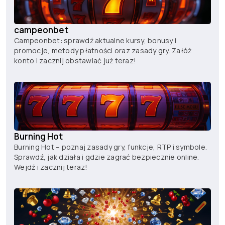
campeonbet
Campeonbet: sprawdź aktualne kursy, bonusy i
promocje, metody płatności oraz zasady gry. Załóż
konto i zacznij obstawiać już teraz!
Burning Hot
Burning Hot – poznaj zasady gry, funkcje, RTP i symbole.
Sprawdź, jak działa i gdzie zagrać bezpiecznie online.
Wejdź i zacznij teraz!