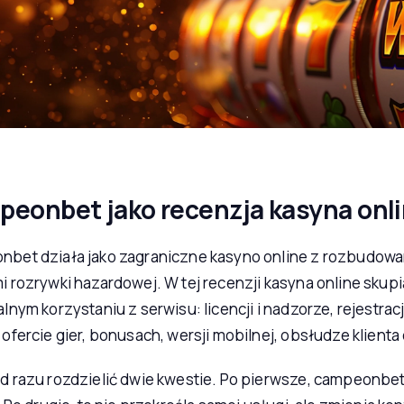
eonbet jako recenzja kasyna onl
bet działa jako zagraniczne kasyno online z rozbudow
i rozrywki hazardowej. W tej recenzji kasyna online skup
alnym korzystaniu z serwisu: licencji i nadzorze, rejestrac
 ofercie gier, bonusach, wersji mobilnej, obsłudze klient
d razu rozdzielić dwie kwestie. Po pierwsze, campeonbet 