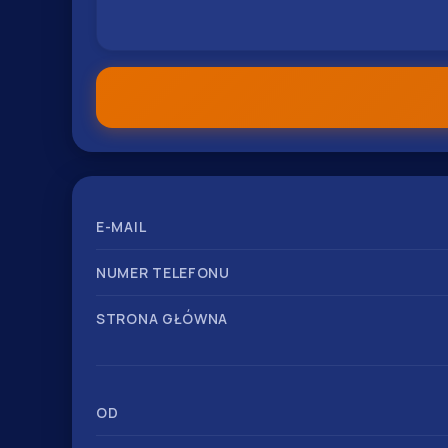
E-MAIL
NUMER TELEFONU
STRONA GŁÓWNA
OD