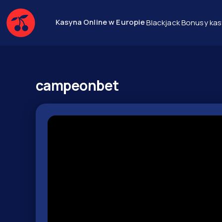
Kasyna Online w Europie
Blackjack
Bonusy ka
campeonbet