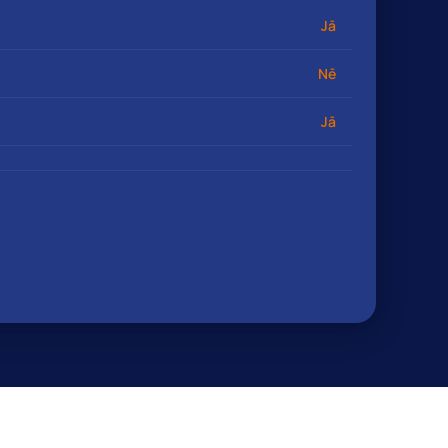
Jā
Nē
Jā