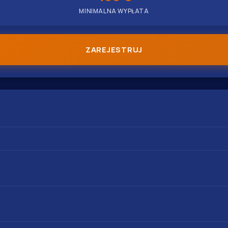
MINIMALNA WYPŁATA
ZAREJESTRUJ