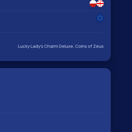
Lucky Lady's Charm Deluxe, Coins of Zeus