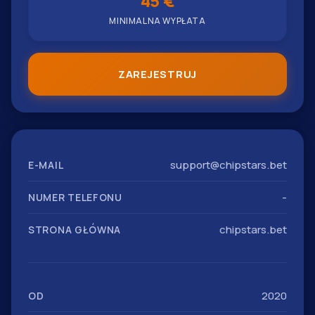
45 €
MINIMALNA WYPŁATA
ZAREJESTRUJ
support@chipstars.bet
E-MAIL
-
NUMER TELEFONU
chipstars.bet
STRONA GŁÓWNA
2020
OD