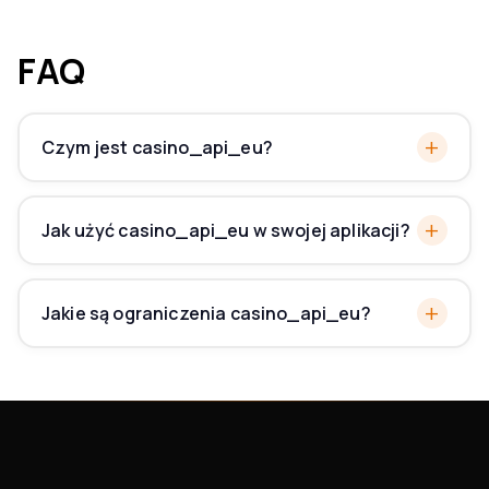
FAQ
Czym jest casino_api_eu?
Jak użyć casino_api_eu w swojej aplikacji?
Jakie są ograniczenia casino_api_eu?