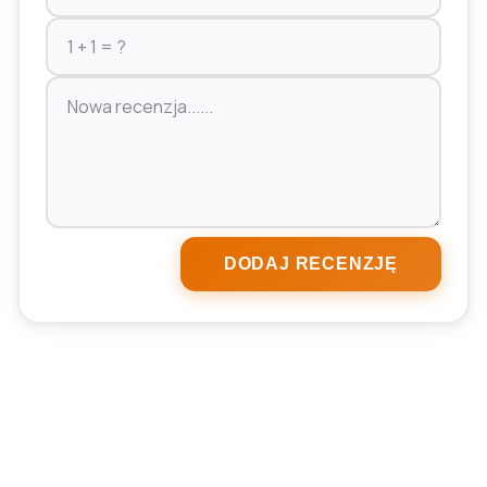
DODAJ RECENZJĘ