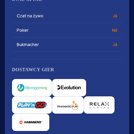
Czat na żywo
Jā
Poker
Nē
Bukmacher
Jā
DOSTAWCY GIER