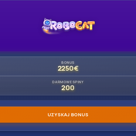
BONUS
2250€
DARMOWE SPINY
200
UZYSKAJ BONUS