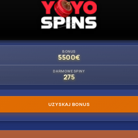
BONUS
5500€
DARMOWE SPINY
275
UZYSKAJ BONUS