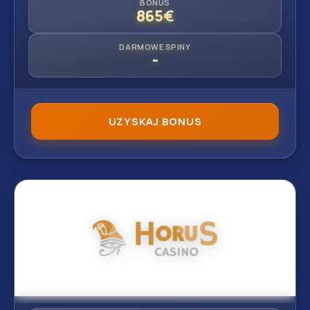
BONUS
865€
DARMOWE SPINY
-
UZYSKAJ BONUS