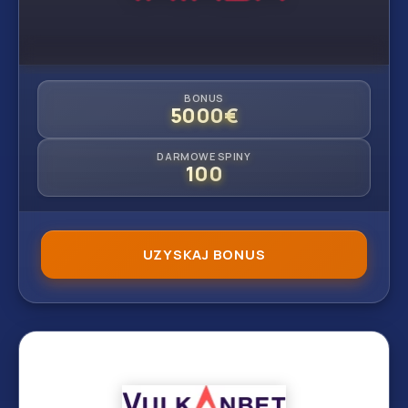
BONUS
5000€
DARMOWE SPINY
100
UZYSKAJ BONUS