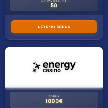
DARMOWE SPINY
50
UZYSKAJ BONUS
BONUS
1000€