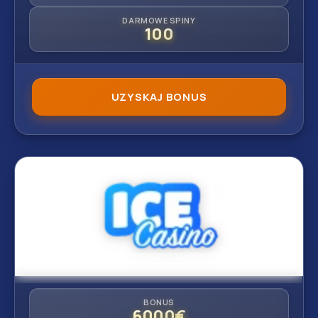
DARMOWE SPINY
100
UZYSKAJ BONUS
BONUS
6000€