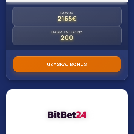
BONUS
2165€
DARMOWE SPINY
200
UZYSKAJ BONUS