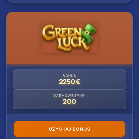
BONUS
2250€
DARMOWE SPINY
200
UZYSKAJ BONUS