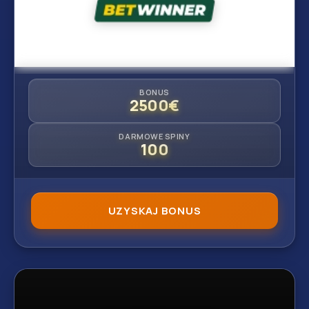
BONUS
2500€
DARMOWE SPINY
100
UZYSKAJ BONUS