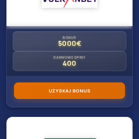
BONUS
5000€
DARMOWE SPINY
400
UZYSKAJ BONUS