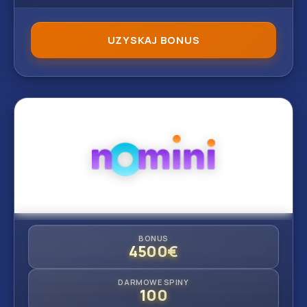
UZYSKAJ BONUS
BONUS
4500€
DARMOWE SPINY
100