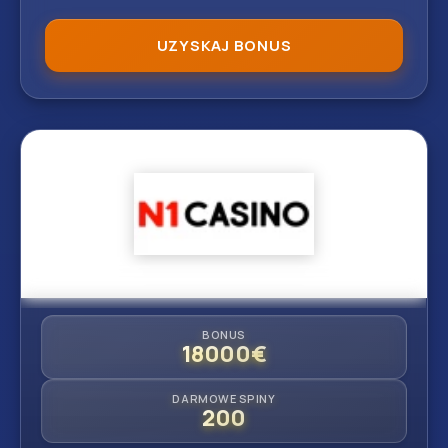
UZYSKAJ BONUS
BONUS
18000€
DARMOWE SPINY
200