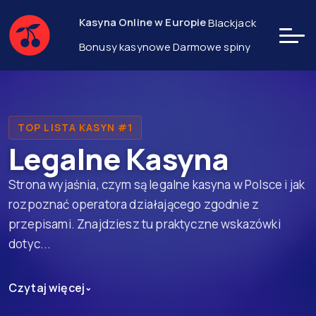
Kasyna Online w Europie
Blackjack
Bonusy kasynowe
Darmowe spiny
TOP LISTA KASYN #1
Legalne Kasyna
Strona wyjaśnia, czym są legalne kasyna w Polsce i jak
rozpoznać operatora działającego zgodnie z
przepisami. Znajdziesz tu praktyczne wskazówki
dotyc...
Czytaj więcej
⌄