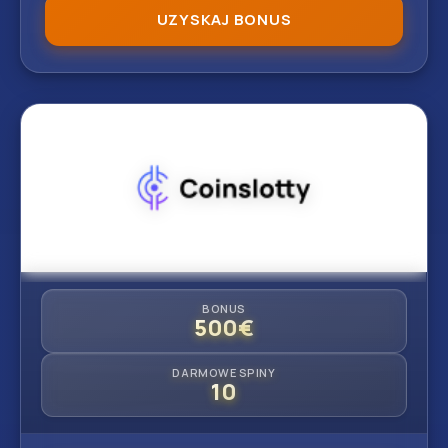
UZYSKAJ BONUS
BONUS
500€
DARMOWE SPINY
10