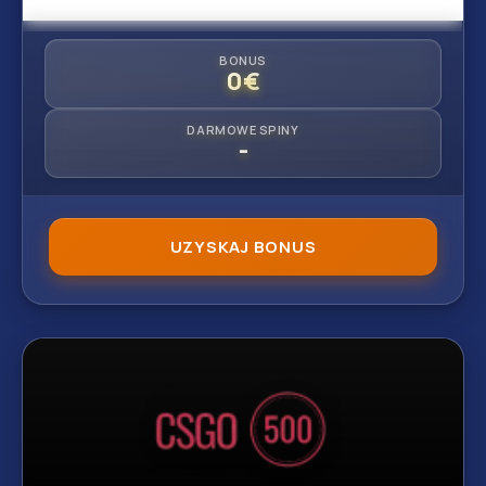
BONUS
0€
DARMOWE SPINY
-
UZYSKAJ BONUS