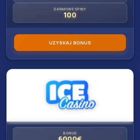
DARMOWE SPINY
100
UZYSKAJ BONUS
BONUS
6000€