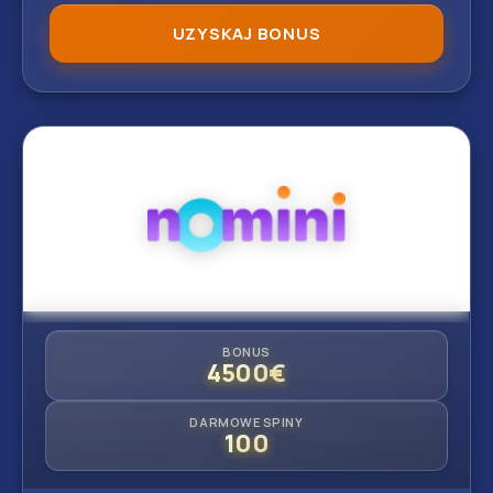
UZYSKAJ BONUS
BONUS
4500€
DARMOWE SPINY
100